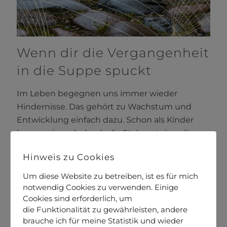
Wenn dir die Vergangenheit
in die Suppe spuckt
Im Leben begegnen uns immer wieder
Hindernisse. Das gehört zu Wachstum und
Entwicklung einfach dazu. Schon als Kinder
lernen wir auch durch die Stolpersteine, die
uns das Leben buchstäblich vor die Füße legt.
Hinweis zu Cookies
Daneben gibt es aber immer wieder
bestimmte Muster, die sich wie ein roter Faden
Um diese Website zu betreiben, ist es für mich
aus der Vergangenheit
[…]
notwendig Cookies zu verwenden. Einige
Cookies sind erforderlich, um
die Funktionalität zu gewährleisten, andere
mehr lesen
- Wenn dir die
brauche ich für meine Statistik und wieder
Vergangenheit in die Suppe spuckt