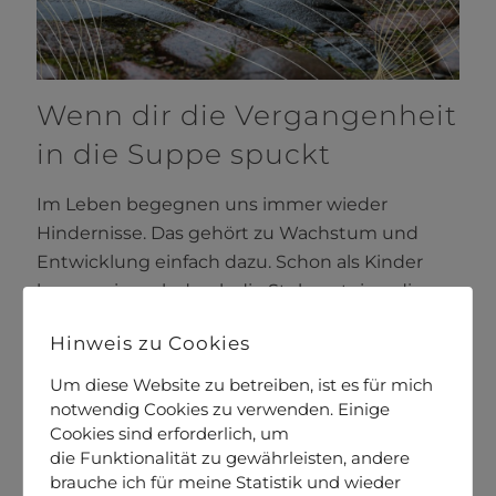
Wenn dir die Vergangenheit
in die Suppe spuckt
Im Leben begegnen uns immer wieder
Hindernisse. Das gehört zu Wachstum und
Entwicklung einfach dazu. Schon als Kinder
lernen wir auch durch die Stolpersteine, die
uns das Leben buchstäblich vor die Füße legt.
Hinweis zu Cookies
Daneben gibt es aber immer wieder
bestimmte Muster, die sich wie ein roter Faden
Um diese Website zu betreiben, ist es für mich
aus der Vergangenheit
[…]
notwendig Cookies zu verwenden. Einige
Cookies sind erforderlich, um
die Funktionalität zu gewährleisten, andere
mehr lesen
- Wenn dir die
brauche ich für meine Statistik und wieder
Vergangenheit in die Suppe spuckt